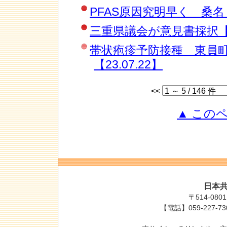
PFAS原因究明早く 桑名【2
三重県議会が意見書採択【23
帯状疱疹予防接種 東員
【23.07.22】
<<
▲ この
日本
〒514-08
【電話】059-227-7